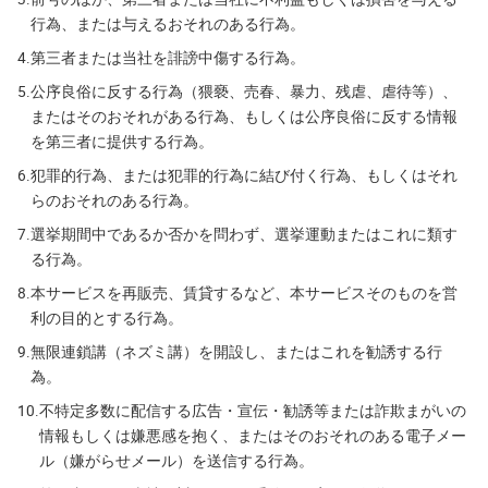
行為、または与えるおそれのある行為。
4.
第三者または当社を誹謗中傷する行為。
5.
公序良俗に反する行為（猥褻、売春、暴力、残虐、虐待等）、
またはそのおそれがある行為、もしくは公序良俗に反する情報
を第三者に提供する行為。
6.
犯罪的行為、または犯罪的行為に結び付く行為、もしくはそれ
らのおそれのある行為。
7.
選挙期間中であるか否かを問わず、選挙運動またはこれに類す
る行為。
8.
本サービスを再販売、賃貸するなど、本サービスそのものを営
利の目的とする行為。
9.
無限連鎖講（ネズミ講）を開設し、またはこれを勧誘する行
為。
10.
不特定多数に配信する広告・宣伝・勧誘等または詐欺まがいの
情報もしくは嫌悪感を抱く、またはそのおそれのある電子メー
ル（嫌がらせメール）を送信する行為。