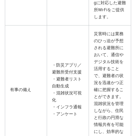
gに対応した避難
所Wi-Fiをご提供
します。
災害時には業務
のひっ迫が予想
される避難所に
おいて、通信や
デジタル技術を
・防災アプリ／
活用すること
避難所受付支援
で、避難者の状
・避難者リスト
況を迅速かつ正
自動生成
有事の備え
確に把握するこ
・混雑状況可視
とができます。
化
混雑状況を管理
・インフラ通報
しながら、住民
・アンケート
と行政の円滑な
情報共有を可能
にし、効率的な