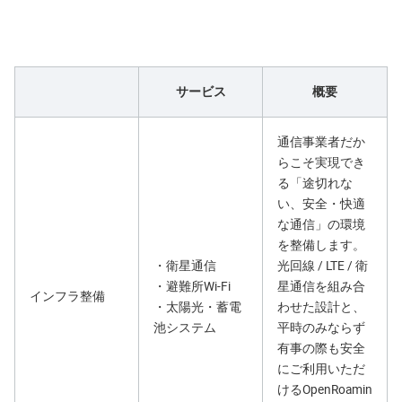
サービス
概要
通信事業者だか
らこそ実現でき
る「途切れな
い、安全・快適
な通信」の環境
を整備します。
・衛星通信
光回線 / LTE / 衛
・避難所Wi-Fi
星通信を組み合
インフラ整備
・太陽光・蓄電
わせた設計と、
池システム
平時のみならず
有事の際も安全
にご利用いただ
けるOpenRoamin