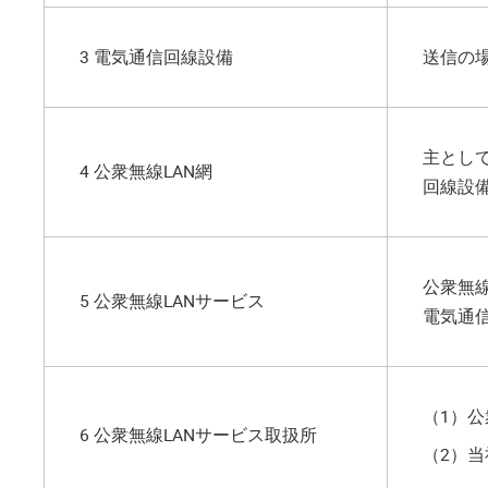
3 電気通信回線設備
送信の
主とし
4 公衆無線LAN網
回線設
公衆無
5 公衆無線LANサービス
電気通
（1）
公
6 公衆無線LANサービス取扱所
（2）
当