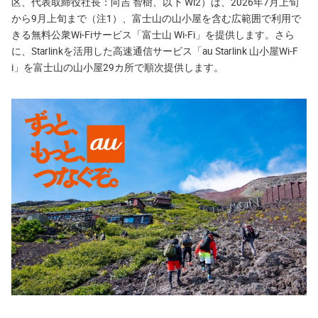
区、代表取締役社長：向吉 智樹、以下 Wi2）は、2026年7月上旬
から9月上旬まで（注1）、富士山の山小屋を含む広範囲で利用で
きる無料公衆Wi-Fiサービス「富士山 Wi-Fi」を提供します。さら
に、Starlinkを活用した高速通信サービス「au Starlink 山小屋Wi-F
i」を富士山の山小屋29カ所で順次提供します。