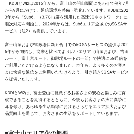
KDDIとWi2は2016年から、富士山の開山期間にあわせて例年7月
から9月にかけて、通信環境を整備・強化しています。KDDIは202
3年から「Sub6」（3.7GHz帯を活用した高速5Gネットワーク）に
順次対応を開始し、2024年からは、Sub6エリア全域での5G SAサ
ービス（注2）も提供しています。
富士山頂および御殿場口新五合目での5G SAサービスの提供は202
5年から開始し、従来と比べてより広いエリア（山頂および、吉田
ルート、富士宮ルート、御殿場ルートの一部）で快適に5G通信を
ご利用いただけるようになりました。本年も、より多くのお客さ
まに快適な通信をご利用いただけるよう、引き続き5G SAサービス
を提供いたします。
KDDIとWi2は、富士登山に挑戦するお客さまの安心と楽しみに貢
献できることを期待するとともに、今後もお客さまの声に真摯に
耳を傾け、あらゆる生活動線におけるさらなるエリア拡大および
品質向上を通じて、お客さまの生活をサポートしていきます。
■富士山エリア化の概要