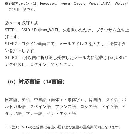
※
SNSアカウントは、Facebook、Twitter、Google、Yahoo! JAPAN、Weiboが
ご利用可能です。
②メール認証方式
STEP1：SSID「Fujisan_Wi-Fi」を選択いただき、ブラウザを立ち上
げます。
STEP2：ログイン画面にて、メールアドレスを入力し、送信ボタ
ンを押下します。
STEP3：5分以内に折り返し受信したメール内に記載されたURLに
アクセスし、ログインしてください。
（6）対応言語（14言語）
日本語、英語、中国語（簡体字・繁体字）、韓国語、タイ語、ポ
ルトガル語、スペイン語、フランス語、ロシア語、ドイツ語、イ
タリア語、マレー語、インドネシア語
※
（注1）Wi-Fiのご提供は各山小屋および施設の営業期間内となります。