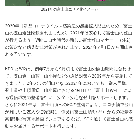
2021年の富士山エリア化イメージ
2020年は新型コロナウイルス感染症の感染拡大防止のため、富士
山の登山道は閉鎖されましたが、2021年は安心して富士山の登山
が行えるよう「Withコロナ時代の新しい富士登山マナー」（注2）
の策定など感染防止対策がされた上で、2021年7月1日から開山さ
れる予定です。
KDDIとWi2は、例年7月から9月頃まで富士山の開山期間に合わせ
て、登山道・山頂・山小屋などの通信対策を2009年から実施して
きました。2年ぶりの開山となる2021年においても、従来同様、
登山道や山頂周辺、山小屋における4G LTEと「富士山 Wi-Fi」によ
る通信環境の整備を行い、安全・安心な登山をサポートします。
さらに2021年は、富士山頂への5Gの整備により、コロナ禍で登山
が難しいご友人やご家族に、例えば富士山頂3,776ｍからの絶景を
高精細の写真や動画でシェアする など、5Gを通じて富士登山の感
動をお届けするサポートも行います。