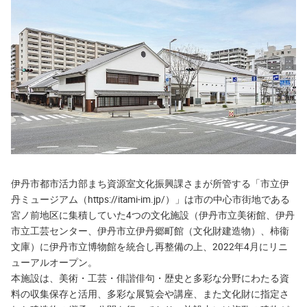
伊丹市都市活力部まち資源室文化振興課さまが所管する「市立伊
丹ミュージアム（https://itami-im.jp/）」は市の中心市街地である
宮ノ前地区に集積していた4つの文化施設（伊丹市立美術館、伊丹
市立工芸センター、伊丹市立伊丹郷町館（文化財建造物）、柿衞
文庫）に伊丹市立博物館を統合し再整備の上、2022年4月にリニ
ューアルオープン。
本施設は、美術・工芸・俳諧俳句・歴史と多彩な分野にわたる資
料の収集保存と活用、多彩な展覧会や講座、また文化財に指定さ